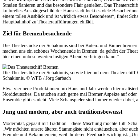
Straßen flanieren und das besondere Flair genießen. Das Theaterschif
kulturelles Aushängeschild der Hansestadt lockt es viele Besucherin
einem tollen Ausblick und ist wirklich etwas Besonderes“, findet Scha
Hauptbahnhof zu Theateraufführungen einlädt.
Ziel für Bremenbesuchende
Die Theaterstücke der Schakinnis sind bei Buten- und Binnenbremerinn
machen uns ein schönes Wochenende in Bremen, da gehört der Theaterb
hier einen unbeschwerten lustigen Abend verbringen kann.“
Die Theaterstücke der Schakinnis, so wie hier auf dem Theaterschiff
Schakinnis.
© WFB / Jörg Sarbach
Etwa vier neue Produktionen pro Haus und Jahr werden hier realisi
Norddeutsches. Da tauchen auch gerne mal Bremer Aspekte auf oder Spe
Ensemble gibt es nicht. Viele Schauspieler sind immer wieder dabei, 
Jung und modern, aber auch traditionsbewusst
Modernität, gepaart mit Tradition – diese Mischung möchte Lilli Schaki
„Wir möchten unsere älteren Stammgäste nicht enttäuschen, aber auch 
Freunde und Bekannten ein, weil ihr deren Feedback wichtig ist. „Unse