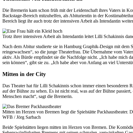
Die Bremerin kam schon früh mit der Leidenschaft ihres Vaters in Kont
Backstage-Bereich mitzuhelfen, als Abiturientin in der Kostümabteilun
Bereich liegt ihr auch trotz der intensiven Arbeit als Intendantin weite
Trotz ihrer intensiven Arbeit als Intendantin leitet Lilli Schakinnis d
Nach dem Abitur studierte sie in Hamburg Graphik-Design mit dem S
reingewachsen“, so die junge Theaterfrau. Die Übernahme vom Vater wa
aktiv. Als Bürde empfindet sie die Nachfolge nicht. „Ich habe mich d
sein können“, gibt sie zu. „Ich habe aber von Anfang an viel Unter
Mitten in der City
Das Theater hat für Lilli Schakinnis schon immer einen besonderen R
auf der Bühne zu sehen. Es ist nicht real, was auf der Bühne passiert,
Menschen macht“, sagt die Bremerin.
Mitten im Herzen von Bremen liegt die Spielstätte Packhaustheater. 
WFB / Jörg Sarbach
Beide Spielstätten liegen mitten im Herzen von Bremen. Die Komödie
Sehenswürdigkeiten Bremens mit seinen schmalen, verwinkelten Gassen 