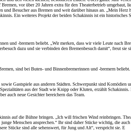
f Bremen, vor über 20 Jahren extra für den Theaterbetrieb umgebaut, li
nen und Besucher aus Bremen und weit darüber hinaus an. „Mein Herz h
kinnis. Ein weiteres Projekt der beiden Schakinnis ist ein historische
en und -bremern beliebt. „Wir merken, dass wir viele Leute nach Bremen
esuch dazu und sie verbinden den Bremenbesuch damit“, freut sie sich
 Bremen, sind bei Buten- und Binnenbremerinnen und -bremern beliebt. 
ert sowie Gastspiele aus anderen Städten. Schwerpunkt sind Komödien 
zialitäten aus der Stadt wie Knipp oder Kluten, erzählt Schakinnis. Kü
aber auch neue Gesichter bereichern das Team.
nnis auf die Bühne bringen. „Ich will frischen Wind reinbringen. Theater
junge Menschen ansprechen.“ Ihr sind daher Stücke wichtig, die auch j
re Stücke sind alle sehenswert, für Jung und Alt“, verspricht sie. E