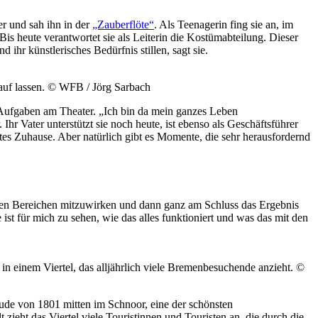
er und sah ihn in der
„Zauberflöte“
. Als Teenagerin fing sie an, im
Bis heute verantwortet sie als Leiterin die Kostümabteilung. Dieser
d ihr künstlerisches Bedürfnis stillen, sagt sie.
auf lassen.
© WFB / Jörg Sarbach
Aufgaben am Theater. „Ich bin da mein ganzes Leben
r Vater unterstützt sie noch heute, ist ebenso als Geschäftsführer
tes Zuhause. Aber natürlich gibt es Momente, die sehr herausfordernd
ichen Bereichen mitzuwirken und dann ganz am Schluss das Ergebnis
 ist für mich zu sehen, wie das alles funktioniert und was das mit den
in einem Viertel, das alljährlich viele Bremenbesuchende anzieht.
©
ude von 1801 mitten im Schnoor, eine der schönsten
ieht das Viertel viele Touristinnen und Touristen an, die durch die