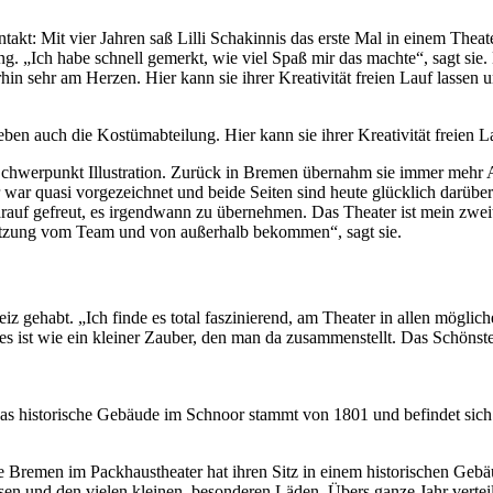
akt: Mit vier Jahren saß Lilli Schakinnis das erste Mal in einem Theat
g. „Ich habe schnell gemerkt, wie viel Spaß mir das machte“, sagt sie. 
rhin sehr am Herzen. Hier kann sie ihrer Kreativität freien Lauf lassen un
aneben auch die Kostümabteilung. Hier kann sie ihrer Kreativität freien L
chwerpunkt Illustration. Zurück in Bremen übernahm sie immer mehr 
r quasi vorgezeichnet und beide Seiten sind heute glücklich darüber. Ih
arauf gefreut, es irgendwann zu übernehmen. Das Theater ist mein zwei
stützung vom Team und von außerhalb bekommen“, sagt sie.
eiz gehabt. „Ich finde es total faszinierend, am Theater in allen mögl
 es ist wie ein kleiner Zauber, den man da zusammenstellt. Das Schönste
Das historische Gebäude im Schnoor stammt von 1801 und befindet sich 
 Bremen im Packhaustheater hat ihren Sitz in einem historischen Gebä
und den vielen kleinen, besonderen Läden. Übers ganze Jahr verteilt z