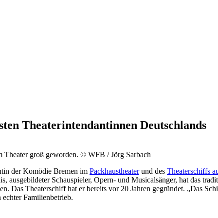
ngsten Theaterintendantinnen Deutschlands
 am Theater groß geworden.
© WFB / Jörg Sarbach
ndantin der Komödie Bremen im
Packhaustheater
und des
Theaterschiffs a
is, ausgebildeter Schauspieler, Opern- und Musicalsänger, hat das tr
lten. Das Theaterschiff hat er bereits vor 20 Jahren gegründet. „Das Sc
 echter Familienbetrieb.