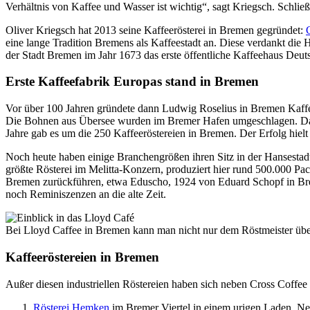
Verhältnis von Kaffee und Wasser ist wichtig“, sagt Kriegsch. Schließ
Oliver Kriegsch hat 2013 seine Kaffeerösterei in Bremen gegründet:
eine lange Tradition Bremens als Kaffeestadt an. Diese verdankt die
der Stadt Bremen im Jahr 1673 das erste öffentliche Kaffeehaus Deut
Erste Kaffeefabrik Europas stand in Bremen
Vor über 100 Jahren gründete dann Ludwig Roselius in Bremen Kaffee 
Die Bohnen aus Übersee wurden im Bremer Hafen umgeschlagen. Da la
Jahre gab es um die 250 Kaffeeröstereien in Bremen. Der Erfolg hiel
Noch heute haben einige Branchengrößen ihren Sitz in der Hansestad
größte Rösterei im Melitta-Konzern, produziert hier rund 500.000 Pa
Bremen zurückführen, etwa Eduscho, 1924 von Eduard Schopf in Brem
noch Reminiszenzen an die alte Zeit.
Bei Lloyd Caffee in Bremen kann man nicht nur dem Röstmeister über
Kaffeeröstereien in Bremen
Außer diesen industriellen Röstereien haben sich neben Cross Coffee we
Rösterei Hemken
im Bremer Viertel in einem urigen Laden. Ne