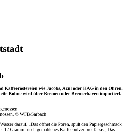
tstadt
ab
nd Kaffeeröstereien wie Jacobs, Azul oder HAG in den Ohren.
 zweite Bohne wird über Bremen oder Bremerhaven importiert.
enossen.
© WFB/Sarbach
es Wasser darauf. „Das öffnet die Poren, spült den Papiergeschmack
bt er 12 Gramm frisch gemahlenes Kaffeepulver pro Tasse. „Das