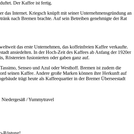
ftet. Der Kaffee ist fertig.
ber das Internet. Kriegsch knüpft mit seiner Unternehmensgründung an
etränk nach Bremen brachte. Auf sein Betreiben genehmigte der Rat
eltweit das erste Unternehmen, das koffeinfreien Kaffee verkaufte.
adt ansiedelten. In der Hoch-Zeit des Kaffees ab Anfang der 1920er
, Röstereien fusionierten oder gaben ganz auf.
 Tassimo, Senseo und Azul oder Westhoff. Bremen ist zudem die
 Nord seinen Kaffee. Andere große Marken können ihre Herkunft auf
bäude trägt heute als Kaffeequartier in der Bremer Überseestadt
a Niedergesäß / Yummytravel
so-Röstung!