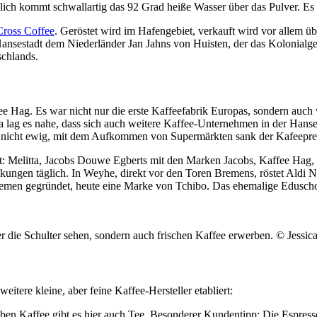
lich kommt schwallartig das 92 Grad heiße Wasser über das Pulver. Es du
Cross Coffee
. Geröstet wird im Hafengebiet, verkauft wird vor allem ü
 Hansestadt dem Niederländer Jan Jahns von Huisten, der das Kolonialg
schlands.
Hag. Es war nicht nur die erste Kaffeefabrik Europas, sondern auch w
g es nahe, dass sich auch weitere Kaffee-Unternehmen in der Hansest
t nicht ewig, mit dem Aufkommen von Supermärkten sank der Kafeepreis
t: Melitta, Jacobs Douwe Egberts mit den Marken Jacobs, Kaffee Hag,
ckungen täglich. In Weyhe, direkt vor den Toren Bremens, röstet Aldi
en gegründet, heute eine Marke von Tchibo. Das ehemalige Eduschoge
 die Schulter sehen, sondern auch frischen Kaffee erwerben.
© Jessic
itere kleine, aber feine Kaffee-Hersteller etabliert:
ben Kaffee gibt es hier auch Tee. Besonderer Kundentipp: Die Espres