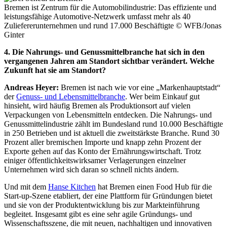
Bremen ist Zentrum für die Automobilindustrie: Das effiziente und
leistungsfähige Automotive-Netzwerk umfasst mehr als 40
Zuliefererunternehmen und rund 17.000 Beschäftigte
© WFB/Jonas
Ginter
4. Die Nahrungs- und Genussmittelbranche hat sich in den
vergangenen Jahren am Standort sichtbar verändert. Welche
Zukunft hat sie am Standort?
Andreas Heyer:
Bremen ist nach wie vor eine „Markenhauptstadt“
der
Genuss- und Lebensmittelbranche
. Wer beim Einkauf gut
hinsieht, wird häufig Bremen als Produktionsort auf vielen
Verpackungen von Lebensmitteln entdecken. Die Nahrungs- und
Genussmittelindustrie zählt im Bundesland rund 10.000 Beschäftigte
in 250 Betrieben und ist aktuell die zweitstärkste Branche. Rund 30
Prozent aller bremischen Importe und knapp zehn Prozent der
Exporte gehen auf das Konto der Ernährungswirtschaft. Trotz
einiger öffentlichkeitswirksamer Verlagerungen einzelner
Unternehmen wird sich daran so schnell nichts ändern.
Und mit dem
Hanse Kitchen
hat Bremen einen Food Hub für die
Start-up-Szene etabliert, der eine Plattform für Gründungen bietet
und sie von der Produktentwicklung bis zur Markteinführung
begleitet. Insgesamt gibt es eine sehr agile Gründungs- und
Wissenschaftsszene, die mit neuen, nachhaltigen und innovativen