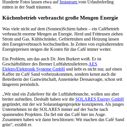
Hunderte Fotos lassen etwa auf
Instagram
vom Urlaubsfeeling
mitten in der Stadt träumen.
Küchenbetrieb verbraucht große Mengen Energie
Was viele nicht auf dem (Sonnen)Schirm haben – ein Cafébetrieb
verbraucht enorme Mengen an Energie. Herd und Fritteusen ziehen
Strom und Gas. Kühlschränke, Gefriertruhen und Heizung lassen
den Energieverbrauch hochschnellen. In Zeiten von explodierenden
Energiepreisen steigen die Kosten für das Café immer weiter.
Ein Problem, um das auch Dr. Jörn Burkert weiß. Er ist
Geschäftsführer des Bremer Luftfahrtzulieferers
AES
Elektro/Elektronik Systeme GmbH
und liebt es nicht nur, auf einen
Kaffee im Café Sand vorbeizukommen, sondern kennt auch die
Betreiberin der Gastwirtschaft, Annemieke Dessauvagie, schon seit
längerem persönlich.
„Wir sind ein Zulieferer für die Luftfahrtbranche, wollen uns aber
breiter aufstellen. Deshalb haben wir die
SOLARES Energy GmbH
gegründet, mit der wir Solaranlagenprojekte konzipieren. Als junges
Unternehmen ist die SOLARES immer auf der Suche nach
spannenden Projekten. Da fiel mir das Café hier ins Auge.
Zusammen haben wir dann beschlossen: Wir machen das Café Sand
grün“, erzählt er.