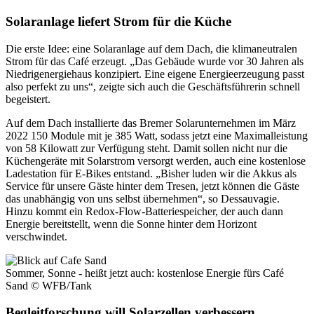
Solaranlage liefert Strom für die Küche
Die erste Idee: eine Solaranlage auf dem Dach, die klimaneutralen
Strom für das Café erzeugt. „Das Gebäude wurde vor 30 Jahren als
Niedrigenergiehaus konzipiert. Eine eigene Energieerzeugung passt
also perfekt zu uns“, zeigte sich auch die Geschäftsführerin schnell
begeistert.
Auf dem Dach installierte das Bremer Solarunternehmen im März
2022 150 Module mit je 385 Watt, sodass jetzt eine Maximalleistung
von 58 Kilowatt zur Verfügung steht. Damit sollen nicht nur die
Küchengeräte mit Solarstrom versorgt werden, auch eine kostenlose
Ladestation für E-Bikes entstand. „Bisher luden wir die Akkus als
Service für unsere Gäste hinter dem Tresen, jetzt können die Gäste
das unabhängig von uns selbst übernehmen“, so Dessauvagie.
Hinzu kommt ein Redox-Flow-Batteriespeicher, der auch dann
Energie bereitstellt, wenn die Sonne hinter dem Horizont
verschwindet.
Sommer, Sonne - heißt jetzt auch: kostenlose Energie fürs Café
Sand
© WFB/Tank
Begleitforschung will Solarzellen verbessern