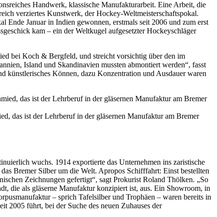
nsreiches Handwerk, klassische Manufakturarbeit. Eine Arbeit, die
in reich verziertes Kunstwerk, der Hockey-Weltmeisterschaftspokal.
al Ende Januar in Indien gewonnen, erstmals seit 2006 und zum erst
issgeschick kam – ein der Weltkugel aufgesetzter Hockeyschläger
d bei Koch & Bergfeld, und streicht vorsichtig über den im
tannien, Island und Skandinavien mussten abmontiert werden“, fasst
und künstlerisches Können, dazu Konzentration und Ausdauer waren
ed, das ist der Lehrberuf in der gläsernen Manufaktur am Bremer
nuierlich wuchs. 1914 exportierte das Unternehmen ins zaristische
s Bremer Silber um die Welt. Apropos Schifffahrt: Einst bestellten
nischen Zeichnungen gefertigt“, sagt Prokurist Roland Thölken. „So
adt, die als gläserne Manufaktur konzipiert ist, aus. Ein Showroom, in
orpusmanufaktur – sprich Tafelsilber und Trophäen – waren bereits in
it 2005 führt, bei der Suche des neuen Zuhauses der