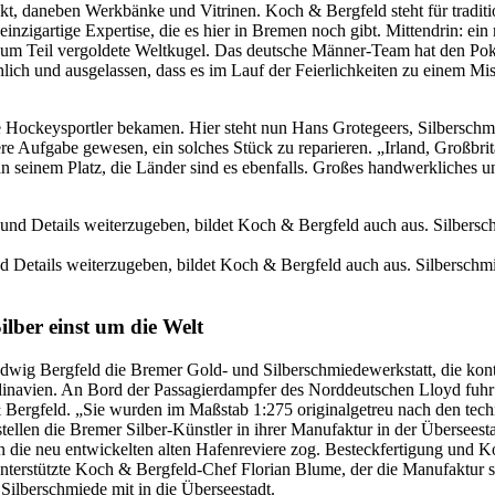
, daneben Werkbänke und Vitrinen. Koch & Bergfeld steht für traditio
l einzigartige Expertise, die es hier in Bremen noch gibt. Mittendrin: e
 zum Teil vergoldete Weltkugel. Das deutsche Männer-Team hat den Pok
öhlich und ausgelassen, dass es im Lauf der Feierlichkeiten zu einem M
Hockeysportler bekamen. Hier steht nun Hans Grotegeers, Silberschmie
e Aufgabe gewesen, ein solches Stück zu reparieren. „Irland, Großbri
n seinem Platz, die Länder sind es ebenfalls. Großes handwerkliches 
 Details weiterzugeben, bildet Koch & Bergfeld auch aus. Silberschmi
lber einst um die Welt
wig Bergfeld die Bremer Gold- und Silberschmiedewerkstatt, die konti
avien. An Bord der Passagierdampfer des Norddeutschen Lloyd fuhr da
 Bergfeld. „Sie wurden im Maßstab 1:275 originalgetreu nach den tech
 stellen die Bremer Silber-Künstler in ihrer Manufaktur in der Überseest
n die neu entwickelten alten Hafenreviere zog. Besteckfertigung und K
nterstützte Koch & Bergfeld-Chef Florian Blume, der die Manufaktur se
ilberschmiede mit in die Überseestadt.