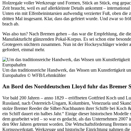
Holzregale voller Werkzeuge und Formen, Stück an Stück, eng gepackt
Zeit braucht, weil es auf allerkleinste Details ankommt – internationa
Unten ein mit Elfenbeinintarsien aufwendig verzierter Fuß, oben die
dritten Mal insgesamt. Klar, dass das gefeiert wurde. Und zwar so fr
brach ab.
Was also tun? Nach Bremen gehen – das war die Empfehlung, die die 
Manufakturlicht glänzenden Pokal-Korpus. Es sei schon eine besonder
Grotegeers nüchtern zusammen. Nun ist der Hockeyschläger wieder a
gefordert, einmal mehr.
Um das traditionsreiche Handwerk, das Wissen um Kunstfertigkeit und
Europahafen
© WFB/Lehmkühler
An Bord des Norddeutschen Lloyd fuhr das Bremer Si
Vor bald 200 Jahren – anno 1829 – eröffneten Gottfried Koch und Lud
Russland, nach Österreich-Ungarn, Kolumbien, Venezuela und Skandin
stolze Bremer Reeder die Silber-Nachbauten ihrer Schiffe bei Koch &
ein Schiff dauert ein halbes Jahr.“ Einige dieser historischen Modelle
dem gearbeitet wird – so war es gedacht, als das Unternehmen 2007 i
den 90er Jahren getrennt worden. Die Wirtschaftsförderung Bremen u
Korpuswerkstatt. Werkzeuge und historische Einrichtung nahmen die S