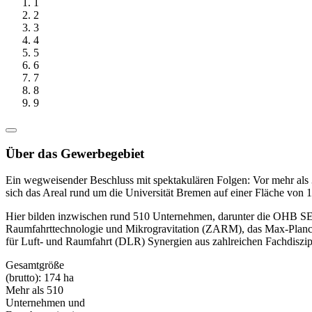
1
2
3
4
5
6
7
8
9
Über das Gewerbegebiet
Ein wegweisender Beschluss mit spektakulären Folgen: Vor mehr als 3
sich das Areal rund um die Universität Bremen auf einer Fläche von 
Hier bilden inzwischen rund 510 Unternehmen, darunter die OHB S
Raumfahrttechnologie und Mikrogravitation (ZARM), das Max-Planck-
für Luft- und Raumfahrt (DLR) Synergien aus zahlreichen Fachdiszip
Gesamtgröße
(brutto): 174 ha
Mehr als 510
Unternehmen und