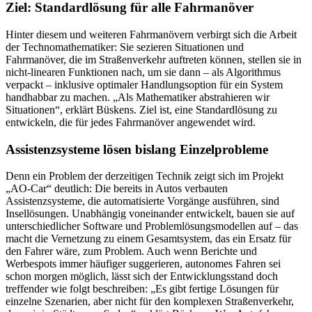
Ziel: Standardlösung für alle Fahrmanöver
Hinter diesem und weiteren Fahrmanövern verbirgt sich die Arbeit
der Technomathematiker: Sie sezieren Situationen und
Fahrmanöver, die im Straßenverkehr auftreten können, stellen sie in
nicht-linearen Funktionen nach, um sie dann – als Algorithmus
verpackt – inklusive optimaler Handlungsoption für ein System
handhabbar zu machen. „Als Mathematiker abstrahieren wir
Situationen“, erklärt Büskens. Ziel ist, eine Standardlösung zu
entwickeln, die für jedes Fahrmanöver angewendet wird.
Assistenzsysteme lösen bislang Einzelprobleme
Denn ein Problem der derzeitigen Technik zeigt sich im Projekt
„AO-Car“ deutlich: Die bereits in Autos verbauten
Assistenzsysteme, die automatisierte Vorgänge ausführen, sind
Insellösungen. Unabhängig voneinander entwickelt, bauen sie auf
unterschiedlicher Software und Problemlösungsmodellen auf – das
macht die Vernetzung zu einem Gesamtsystem, das ein Ersatz für
den Fahrer wäre, zum Problem. Auch wenn Berichte und
Werbespots immer häufiger suggerieren, autonomes Fahren sei
schon morgen möglich, lässt sich der Entwicklungsstand doch
treffender wie folgt beschreiben: „Es gibt fertige Lösungen für
einzelne Szenarien, aber nicht für den komplexen Straßenverkehr,