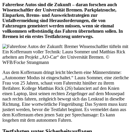
Fahrerlose Autos sind die Zukunft – daran forschen auch
Wissenschaftler der Universität Bremen. Parkplatzsuche,
Einparken, Brems- und Ausweichstrategien zur
Unfallvermeidung sind Herausforderungen, die von
Fahrzeugen gemeistert werden müssen, wenn sie einmal
vollkommen selbstständig das Fahren übernehmen sollen. In
Bremen ist ein erstes Testfahrzeug unterwegs.
Ein Kofferraum voller Technik: Laura Sommer und Matthias Rick
arbeiten am Projekt „AO-Car“ der Universität Bremen.
©
WFB/Focke Strangmann
Aus dem Kofferraum dringt leicht blechern eine Männerstimme:
„Autonomer Modus ist eingeschaltet.“ Laura Sommer, eine zierliche
Frau von 25 Jahren, schaut vom Fahrersitz hinüber zu ihrem
Beifahrer. Kollege Matthias Rick (26) balanciert auf den Knien
einen Laptop, lässt seinen rechten Zeigefinger auf dem Mousepad
nach rechts fahren, zeitgleich bewegt sich das Lenkrad in dieselbe
Richtung. Eine wortwörtliche Fingerübung: Das System muss kurz
justiert werden, bevor die Testfahrt beginnt. Es vermeldet dann aus
dem Kofferraum eben jenen Satz per Sprechansage: Es kann
losgehen mit dem autonomen Fahren.
Testfahrten unter Sicherheitsauflagen