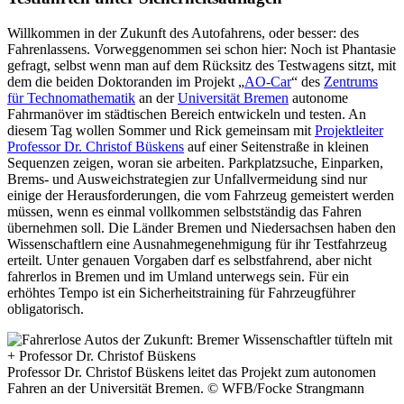
Willkommen in der Zukunft des Autofahrens, oder besser: des
Fahrenlassens. Vorweggenommen sei schon hier: Noch ist Phantasie
gefragt, selbst wenn man auf dem Rücksitz des Testwagens sitzt, mit
dem die beiden Doktoranden im Projekt „
AO-Car
“ des
Zentrums
für Technomathematik
an der
Universität Bremen
autonome
Fahrmanöver im städtischen Bereich entwickeln und testen. An
diesem Tag wollen Sommer und Rick gemeinsam mit
Projektleiter
Professor Dr. Christof Büskens
auf einer Seitenstraße in kleinen
Sequenzen zeigen, woran sie arbeiten. Parkplatzsuche, Einparken,
Brems- und Ausweichstrategien zur Unfallvermeidung sind nur
einige der Herausforderungen, die vom Fahrzeug gemeistert werden
müssen, wenn es einmal vollkommen selbstständig das Fahren
übernehmen soll. Die Länder Bremen und Niedersachsen haben den
Wissenschaftlern eine Ausnahmegenehmigung für ihr Testfahrzeug
erteilt. Unter genauen Vorgaben darf es selbstfahrend, aber nicht
fahrerlos in Bremen und im Umland unterwegs sein. Für ein
erhöhtes Tempo ist ein Sicherheitstraining für Fahrzeugführer
obligatorisch.
Professor Dr. Christof Büskens leitet das Projekt zum autonomen
Fahren an der Universität Bremen.
© WFB/Focke Strangmann