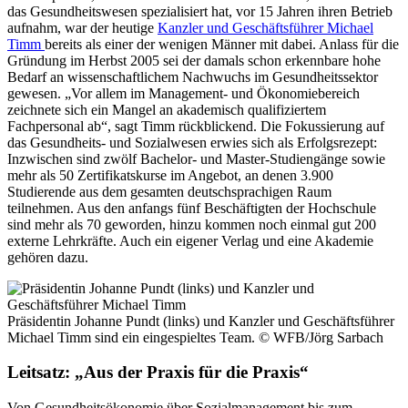
das Gesundheitswesen spezialisiert hat, vor 15 Jahren ihren Betrieb
aufnahm, war der heutige
Kanzler und Geschäftsführer Michael
Timm
bereits als einer der wenigen Männer mit dabei. Anlass für die
Gründung im Herbst 2005 sei der damals schon erkennbare hohe
Bedarf an wissenschaftlichem Nachwuchs im Gesundheitssektor
gewesen. „Vor allem im Management- und Ökonomiebereich
zeichnete sich ein Mangel an akademisch qualifiziertem
Fachpersonal ab“, sagt Timm rückblickend. Die Fokussierung auf
das Gesundheits- und Sozialwesen erwies sich als Erfolgsrezept:
Inzwischen sind zwölf Bachelor- und Master-Studiengänge sowie
mehr als 50 Zertifikatskurse im Angebot, an denen 3.900
Studierende aus dem gesamten deutschsprachigen Raum
teilnehmen. Aus den anfangs fünf Beschäftigten der Hochschule
sind mehr als 70 geworden, hinzu kommen noch einmal gut 200
externe Lehrkräfte. Auch ein eigener Verlag und eine Akademie
gehören dazu.
Präsidentin Johanne Pundt (links) und Kanzler und Geschäftsführer
Michael Timm sind ein eingespieltes Team.
© WFB/Jörg Sarbach
Leitsatz: „Aus der Praxis für die Praxis“
Von Gesundheitsökonomie über Sozialmanagement bis zum