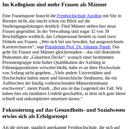
Im Kollegium sind mehr Frauen als Männer
Eine Frauenquote braucht die
Fernhochschule Apollon
mit Sitz in
Bremen nicht, das macht schon ein Blick auf die
Studiengangsleitungen deutlich: Fünf Männer stehen hier neun
Frauen gegenüber. In der Verwaltung sind sogar 32 von 39
Beschäftigten weiblich, das Lehrpersonal besteht zu rund zwei
Dritteln aus Frauen. „Wer sich bei uns bewährt, hat ausgezeichnete
Karrierechancen“, sagt
Präsidentin Prof. Dr. Johanne Pundt.
Das
gelte für Frauen und Männer gleichermaßen – das viel diskutierte
Phänomen der „Gläsernen Decke“, wonach einer bestimmten
Personengruppe trotz hoher Qualifikation der Aufstieg in
Führungspositionen verwehrt bleibt, habe es an ihrer Hochschule
von Anfang nicht gegeben. „Viele andere Universitäten und
Hochschulen haben starre und hierarchische Strukturen, die ein
Aufbrechen der häufig vorherrschenden Männerdominanz
erschweren“, meint Pundt. „Bei uns ist das Gegenteil der Fall. Wir
haben hier ein familiäres Umfeld geschaffen, in dem sich gute Ideen
schnell und unkompliziert umsetzen lassen.“
Fokussierung auf das Gesundheits- und Sozialwesen
erwies sich als Erfolgsrezept
Als die private, staatlich anerkannte Fernhochschule, die sich auf