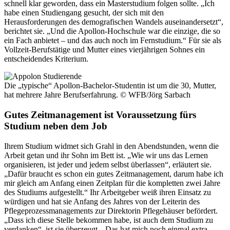
schnell klar geworden, dass ein Masterstudium folgen sollte. „Ich
habe einen Studiengang gesucht, der sich mit den
Herausforderungen des demografischen Wandels auseinandersetzt“,
berichtet sie. „Und die Apollon-Hochschule war die einzige, die so
ein Fach anbietet – und das auch noch im Fernstudium.“ Für sie als
Vollzeit-Berufstätige und Mutter eines vierjährigen Sohnes ein
entscheidendes Kriterium.
Die „typische“ Apollon-Bachelor-Studentin ist um die 30, Mutter,
hat mehrere Jahre Berufserfahrung.
© WFB/Jörg Sarbach
Gutes Zeitmanagement ist Voraussetzung fürs
Studium neben dem Job
Ihrem Studium widmet sich Grahl in den Abendstunden, wenn die
Arbeit getan und ihr Sohn im Bett ist. „Wie wir uns das Lernen
organisieren, ist jeder und jedem selbst überlassen“, erläutert sie.
„Dafür braucht es schon ein gutes Zeitmanagement, darum habe ich
mir gleich am Anfang einen Zeitplan für die kompletten zwei Jahre
des Studiums aufgestellt.“ Ihr Arbeitgeber weiß ihren Einsatz zu
würdigen und hat sie Anfang des Jahres von der Leiterin des
Pflegeprozessmanagements zur Direktorin Pflegehäuser befördert.
„Dass ich diese Stelle bekommen habe, ist auch dem Studium zu
verdanken“, ist sie überzeugt. „Das hat mich noch einmal extra