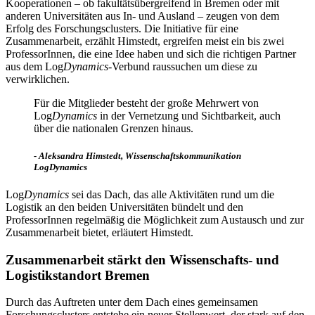
Kooperationen – ob fakultätsübergreifend in Bremen oder mit
anderen Universitäten aus In- und Ausland – zeugen von dem
Erfolg des Forschungsclusters. Die Initiative für eine
Zusammenarbeit, erzählt Himstedt, ergreifen meist ein bis zwei
ProfessorInnen, die eine Idee haben und sich die richtigen Partner
aus dem Log
Dynamics
-Verbund raussuchen um diese zu
verwirklichen.
Für die Mitglieder besteht der große Mehrwert von
Log
Dynamics
in der Vernetzung und Sichtbarkeit, auch
über die nationalen Grenzen hinaus.
- Aleksandra Himstedt, Wissenschaftskommunikation
LogDynamics
Log
Dynamics
sei das Dach, das alle Aktivitäten rund um die
Logistik an den beiden Universitäten bündelt und den
ProfessorInnen regelmäßig die Möglichkeit zum Austausch und zur
Zusammenarbeit bietet, erläutert Himstedt.
Zusammenarbeit stärkt den Wissenschafts- und
Logistikstandort Bremen
Durch das Auftreten unter dem Dach eines gemeinsamen
Forschungsclusters entstehe ein neuer Stellenwert, der stark auf den