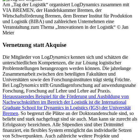
Am „Tag der Logistik“ organisiert LogDynamics zusammen mit
VIA BREMEN, der Handelskammer Bremen, der
Wirtschaftsförderung Bremen, dem Bremer Institut für Produktion
und Logistik (BIBA) und zahlreichen Unternehmen eine
Veranstaltung zum Thema „Innovationen in der Logistik“
© Jan
Meier
Vernetzung statt Akquise
Die Mitglieder von Log
Dynamics
kennen sich und schätzen die
unterschiedlichen Kompetenzen, die zur Lösung logistischer
Problemstellungen herangezogen werden können. Die jahrelange
Zusammenarbeit zwischen den beteiligten Fakultäten und
Universitäten sowie den Forschungsinstituten trägt stetig Früchte.
Bei Log
Dynamics
trifft Grundlagenforschung auf anwendungsnahe
Forschung, Forschung auf Lehre und Lehre auf Praxis.
Herausragendes Beispiel für die Förderung und Ausbildung von
Nachwuchskräften im Bereich der Logistik ist die International
Graduate School for Dynamics in Logistics (IGS) der Universität
Bremen
. So begrenzt die Plätze an der Doktorandenschule sind, so
beliebt und stark nachgefragt sind sie auch. Man kann sie zurecht als
Erfolgsstory bezeichnen. Alle Stipendien sind über Drittmittel
finanziert, ein flexibles System ermöglicht das individuelle Setzen
von Schwerpunkten. Auch zahlreiche weitere Projekte und