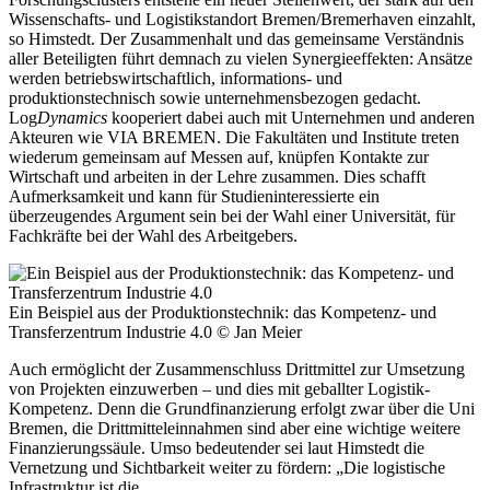
Wissenschafts- und Logistikstandort Bremen/Bremerhaven einzahlt,
so Himstedt. Der Zusammenhalt und das gemeinsame Verständnis
aller Beteiligten führt demnach zu vielen Synergieeffekten: Ansätze
werden betriebswirtschaftlich, informations- und
produktionstechnisch sowie unternehmensbezogen gedacht.
Log
Dynamics
kooperiert dabei auch mit Unternehmen und anderen
Akteuren wie VIA BREMEN. Die Fakultäten und Institute treten
wiederum gemeinsam auf Messen auf, knüpfen Kontakte zur
Wirtschaft und arbeiten in der Lehre zusammen. Dies schafft
Aufmerksamkeit und kann für Studieninteressierte ein
überzeugendes Argument sein bei der Wahl einer Universität, für
Fachkräfte bei der Wahl des Arbeitgebers.
Ein Beispiel aus der Produktionstechnik: das Kompetenz- und
Transferzentrum Industrie 4.0
© Jan Meier
Auch ermöglicht der Zusammenschluss Drittmittel zur Umsetzung
von Projekten einzuwerben – und dies mit geballter Logistik-
Kompetenz. Denn die Grundfinanzierung erfolgt zwar über die Uni
Bremen, die Drittmitteleinnahmen sind aber eine wichtige weitere
Finanzierungssäule. Umso bedeutender sei laut Himstedt die
Vernetzung und Sichtbarkeit weiter zu fördern: „Die logistische
Infrastruktur ist die