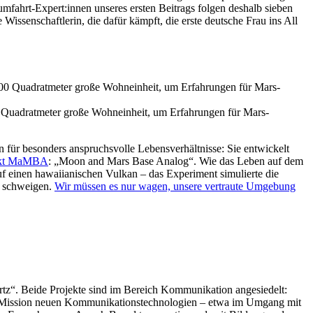
umfahrt-Expert:innen unseres ersten Beitrags folgen deshalb sieben
issenschaftlerin, die dafür kämpft, die erste deutsche Frau ins All
00 Quadratmeter große Wohneinheit, um Erfahrungen für Mars-
 für besonders anspruchsvolle Lebensverhältnisse: Sie entwickelt
ekt MaMBA
: „Moon and Mars Base Analog“. Wie das Leben auf dem
 auf einen hawaiianischen Vulkan – das Experiment simulierte die
u schweigen.
Wir müssen es nur wagen, unsere vertraute Umgebung
rtz“. Beide Projekte sind im Bereich Kommunikation angesiedelt:
ertz Mission neuen Kommunikationstechnologien – etwa im Umgang mit