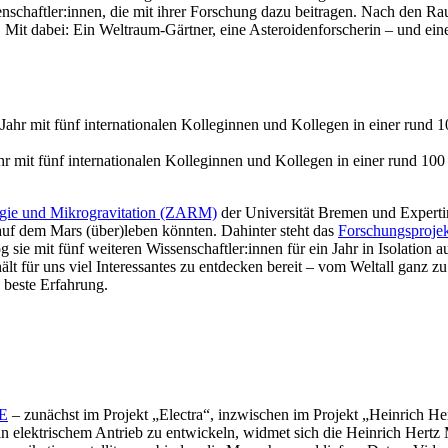
nschaftler:innen, die mit ihrer Forschung dazu beitragen. Nach den Ra
it dabei: Ein Weltraum-Gärtner, eine Asteroidenforscherin – und eine W
hr mit fünf internationalen Kolleginnen und Kollegen in einer rund 1
gie und Mikrogravitation (ZARM)
der Universität Bremen und Expertin
auf dem Mars (über)leben könnten. Dahinter steht das
Forschungsproj
g sie mit fünf weiteren Wissenschaftler:innen für ein Jahr in Isolation
t für uns viel Interessantes zu entdecken bereit – vom Weltall ganz z
e beste Erfahrung.
E
– zunächst im Projekt „Electra“, inzwischen im Projekt „Heinrich He
rein elektrischem Antrieb zu entwickeln, widmet sich die Heinrich H