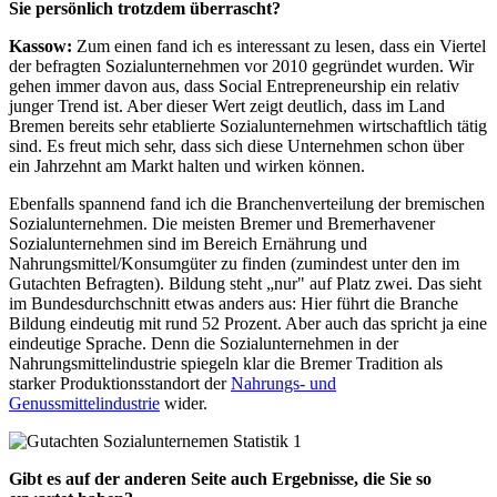
Sie persönlich trotzdem überrascht?
Kassow:
Zum einen fand ich es interessant zu lesen, dass ein Viertel
der befragten Sozialunternehmen vor 2010 gegründet wurden. Wir
gehen immer davon aus, dass Social Entrepreneurship ein relativ
junger Trend ist. Aber dieser Wert zeigt deutlich, dass im Land
Bremen bereits sehr etablierte Sozialunternehmen wirtschaftlich tätig
sind. Es freut mich sehr, dass sich diese Unternehmen schon über
ein Jahrzehnt am Markt halten und wirken können.
Ebenfalls spannend fand ich die Branchenverteilung der bremischen
Sozialunternehmen. Die meisten Bremer und Bremerhavener
Sozialunternehmen sind im Bereich Ernährung und
Nahrungsmittel/Konsumgüter zu finden (zumindest unter den im
Gutachten Befragten). Bildung steht „nur" auf Platz zwei. Das sieht
im Bundesdurchschnitt etwas anders aus: Hier führt die Branche
Bildung eindeutig mit rund 52 Prozent. Aber auch das spricht ja eine
eindeutige Sprache. Denn die Sozialunternehmen in der
Nahrungsmittelindustrie spiegeln klar die Bremer Tradition als
starker Produktionsstandort der
Nahrungs- und
Genussmittelindustrie
wider.
Gibt es auf der anderen Seite auch Ergebnisse, die Sie so