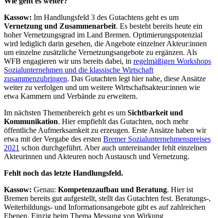
Wie geht es weiter?
Kassow:
Im Handlungsfeld 3 des Gutachtens geht es um
Vernetzung und Zusammenarbeit
. Es besteht bereits heute ein
hoher Vernetzungsgrad im Land Bremen. Optimierungspotenzial
wird lediglich darin gesehen, die Angebote einzelner Akteur:innen
um einzelne zusätzliche Vernetzungsangebote zu ergänzen. Als
WFB engagieren wir uns bereits dabei, in
regelmäßigen Workshops
Sozialunternehmen und die klassische Wirtschaft
zusammenzubringen
. Das Gutachten legt hier nahe, diese Ansätze
weiter zu verfolgen und um weitere Wirtschaftsakteur:innen wie
etwa Kammern und Verbände zu erweitern.
Im nächsten Themenbereich geht es um
Sichtbarkeit und
Kommunikation
. Hier empfiehlt das Gutachten, noch mehr
öffentliche Aufmerksamkeit zu erzeugen. Erste Ansätze haben wir
etwa mit der Vergabe des ersten
Bremer Sozialunternehmenspreises
2021
schon durchgeführt. Aber auch untereinander fehlt einzelnen
Akteurinnen und Akteuren noch Austausch und Vernetzung.
Fehlt noch das letzte Handlungsfeld.
Kassow:
Genau:
Kompetenzaufbau und Beratung
. Hier ist
Bremen bereits gut aufgestellt, stellt das Gutachten fest. Beratungs-,
Weiterbildungs- und Informationsangebote gibt es auf zahlreichen
Ebenen. Einzig beim Thema Messung von Wirkung