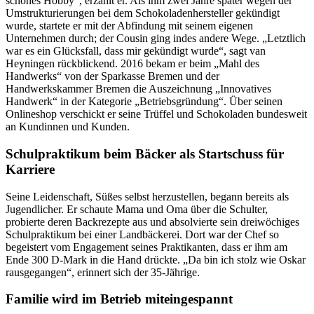
schönes Hobby“, erzählt er. Als ihm zwei Jahre später wegen der
Umstrukturierungen bei dem Schokoladenhersteller gekündigt
wurde, startete er mit der Abfindung mit seinem eigenen
Unternehmen durch; der Cousin ging indes andere Wege. „Letztlich
war es ein Glücksfall, dass mir gekündigt wurde“, sagt van
Heyningen rückblickend. 2016 bekam er beim „Mahl des
Handwerks“ von der Sparkasse Bremen und der
Handwerkskammer Bremen die Auszeichnung „Innovatives
Handwerk“ in der Kategorie „Betriebsgründung“. Über seinen
Onlineshop verschickt er seine Trüffel und Schokoladen bundesweit
an Kundinnen und Kunden.
Schulpraktikum beim Bäcker als Startschuss für
Karriere
Seine Leidenschaft, Süßes selbst herzustellen, begann bereits als
Jugendlicher. Er schaute Mama und Oma über die Schulter,
probierte deren Backrezepte aus und absolvierte sein dreiwöchiges
Schulpraktikum bei einer Landbäckerei. Dort war der Chef so
begeistert vom Engagement seines Praktikanten, dass er ihm am
Ende 300 D-Mark in die Hand drückte. „Da bin ich stolz wie Oskar
rausgegangen“, erinnert sich der 35-Jährige.
Familie wird im Betrieb miteingespannt