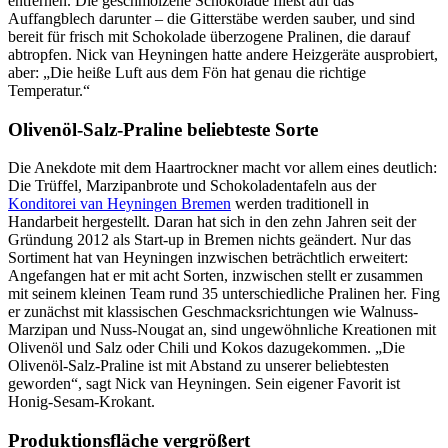
entfernen. Die geschmolzene Schokolade fließt auf das
Auffangblech darunter – die Gitterstäbe werden sauber, und sind
bereit für frisch mit Schokolade überzogene Pralinen, die darauf
abtropfen. Nick van Heyningen hatte andere Heizgeräte ausprobiert,
aber: „Die heiße Luft aus dem Fön hat genau die richtige
Temperatur.“
Olivenöl-Salz-Praline beliebteste Sorte
Die Anekdote mit dem Haartrockner macht vor allem eines deutlich:
Die Trüffel, Marzipanbrote und Schokoladentafeln aus der
Konditorei van Heyningen Bremen
werden traditionell in
Handarbeit hergestellt. Daran hat sich in den zehn Jahren seit der
Gründung 2012 als Start-up in Bremen nichts geändert. Nur das
Sortiment hat van Heyningen inzwischen beträchtlich erweitert:
Angefangen hat er mit acht Sorten, inzwischen stellt er zusammen
mit seinem kleinen Team rund 35 unterschiedliche Pralinen her. Fing
er zunächst mit klassischen Geschmacksrichtungen wie Walnuss-
Marzipan und Nuss-Nougat an, sind ungewöhnliche Kreationen mit
Olivenöl und Salz oder Chili und Kokos dazugekommen. „Die
Olivenöl-Salz-Praline ist mit Abstand zu unserer beliebtesten
geworden“, sagt Nick van Heyningen. Sein eigener Favorit ist
Honig-Sesam-Krokant.
Produktionsfläche vergrößert