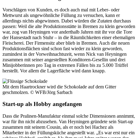
Vorschlägen von Kunden, es doch auch mal mit Leber- oder
Mettwurst als ungewöhnliche Füllung zu versuchen, kann er
allerdings nichts abgewinnen. Dabei würden die Zutaten durchaus
passen: Weil die alte Produktionsstätte in Bremen zu klein geworden
war, zog van Heyningen vor anderthalb Jahren mit ihr vor die Tore
der Hansestadt nach Stuhr – in die Räumlichkeiten einer ehemaligen
Fleischerei. Der Firmensitz aber blieb in Bremen. Auch die neuen
Produktionsflächen sind schon fast wieder zu klein geworden,
zumindest in der Vorweihnachtszeit, wenn Nick van Heyningen
zusammen mit seiner angestellten Konditoren-Gesellin und drei
Minijobberinnen pro Tag in extremen Fällen bis zu 5.000 Trüffel
herstellt. Vor allem die Lagerfläche wird dann knapp.
Mit dem Haartrockner wird die Schokolade auf dem Gitter
geschmolzen.
© WFB/Jörg Sarbach
Start-up als Hobby angefangen
Dass die Pralinen-Manufaktur einmal solche Dimensionen annimmt,
war für ihn nicht abzusehen. Van Heyningen gründete sein Start-up
zusammen mit seinem Cousin, als er noch bei Hachez als
Mitarbeiter in der Füllungsküche angestellt war. „Es war erst nur ein