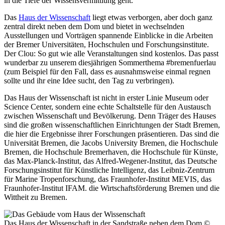
in die Tiefe der Wissensvermittlung geht.
Das
Haus der Wissenschaft
liegt etwas verborgen, aber doch ganz
zentral direkt neben dem Dom und bietet in wechselnden
Ausstellungen und Vorträgen spannende Einblicke in die Arbeiten
der Bremer Universitäten, Hochschulen und Forschungsinstitute.
Der Clou: So gut wie alle Veranstaltungen sind kostenlos. Das passt
wunderbar zu unserem diesjährigen Sommerthema #bremenfuerlau
(zum Beispiel für den Fall, dass es ausnahmsweise einmal regnen
sollte und ihr eine Idee sucht, den Tag zu verbringen).
Das Haus der Wissenschaft ist nicht in erster Linie Museum oder
Science Center, sondern eine echte Schaltstelle für den Austausch
zwischen Wissenschaft und Bevölkerung. Denn Träger des Hauses
sind die großen wissenschaftlichen Einrichtungen der Stadt Bremen,
die hier die Ergebnisse ihrer Forschungen präsentieren. Das sind die
Universität Bremen, die Jacobs University Bremen, die Hochschule
Bremen, die Hochschule Bremerhaven, die Hochschule für Künste,
das Max-Planck-Institut, das Alfred-Wegener-Institut, das Deutsche
Forschungsinstitut für Künstliche Intelligenz, das Leibniz-Zentrum
für Marine Tropenforschung, das Fraunhofer-Institut MEVIS, das
Fraunhofer-Institut IFAM. die Wirtschaftsförderung Bremen und die
Wittheit zu Bremen.
Das Haus der Wissenschaft in der Sandstraße neben dem Dom
©