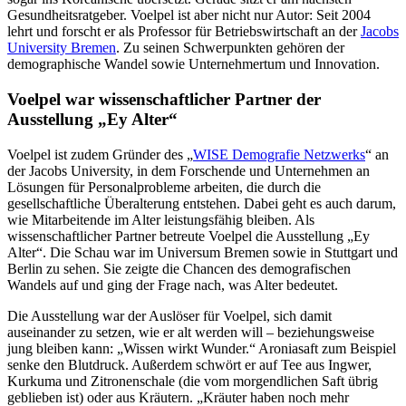
Gesundheitsratgeber. Voelpel ist aber nicht nur Autor: Seit 2004
lehrt und forscht er als Professor für Betriebswirtschaft an der
Jacobs
University Bremen
. Zu seinen Schwerpunkten gehören der
demographische Wandel sowie Unternehmertum und Innovation.
Voelpel war wissenschaftlicher Partner der
Ausstellung „Ey Alter“
Voelpel ist zudem Gründer des „
WISE Demografie Netzwerks
“ an
der Jacobs University, in dem Forschende und Unternehmen an
Lösungen für Personalprobleme arbeiten, die durch die
gesellschaftliche Überalterung entstehen. Dabei geht es auch darum,
wie Mitarbeitende im Alter leistungsfähig bleiben. Als
wissenschaftlicher Partner betreute Voelpel die Ausstellung „Ey
Alter“. Die Schau war im Universum Bremen sowie in Stuttgart und
Berlin zu sehen. Sie zeigte die Chancen des demografischen
Wandels auf und ging der Frage nach, was Alter bedeutet.
Die Ausstellung war der Auslöser für Voelpel, sich damit
auseinander zu setzen, wie er alt werden will – beziehungsweise
jung bleiben kann: „Wissen wirkt Wunder.“ Aroniasaft zum Beispiel
senke den Blutdruck. Außerdem schwört er auf Tee aus Ingwer,
Kurkuma und Zitronenschale (die vom morgendlichen Saft übrig
geblieben ist) oder aus Kräutern. „Kräuter haben noch mehr