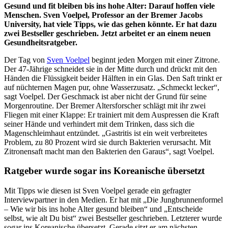
Gesund und fit bleiben bis ins hohe Alter: Darauf hoffen viele
Menschen. Sven Voelpel, Professor an der Bremer Jacobs
University, hat viele Tipps, wie das gehen könnte. Er hat dazu
zwei Bestseller geschrieben. Jetzt arbeitet er an einem neuen
Gesundheitsratgeber.
Der Tag von
Sven Voelpel
beginnt jeden Morgen mit einer Zitrone.
Der 47-Jährige schneidet sie in der Mitte durch und drückt mit den
Händen die Flüssigkeit beider Hälften in ein Glas. Den Saft trinkt er
auf nüchternen Magen pur, ohne Wasserzusatz. „Schmeckt lecker“,
sagt Voelpel. Der Geschmack ist aber nicht der Grund für seine
Morgenroutine. Der Bremer Altersforscher schlägt mit ihr zwei
Fliegen mit einer Klappe: Er trainiert mit dem Auspressen die Kraft
seiner Hände und verhindert mit dem Trinken, dass sich die
Magenschleimhaut entzündet. „Gastritis ist ein weit verbreitetes
Problem, zu 80 Prozent wird sie durch Bakterien verursacht. Mit
Zitronensaft macht man den Bakterien den Garaus“, sagt Voelpel.
Ratgeber wurde sogar ins Koreanische übersetzt
Mit Tipps wie diesen ist Sven Voelpel gerade ein gefragter
Interviewpartner in den Medien. Er hat mit „Die Jungbrunnenformel
– Wie wir bis ins hohe Alter gesund bleiben“ und „Entscheide
selbst, wie alt Du bist“ zwei Bestseller geschrieben. Letzterer wurde
sogar ins Koreanische übersetzt. Gerade sitzt er am nächsten