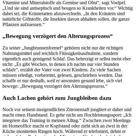
Vitamine und Mineralstoffe als Gemüse und Obst“, sagt Voelpel.
„Und sie sind antiseptisch und beugen so Krankheiten vor.“ Wichtig
dabei sei, die Kräuterarten abzuwechseln. „In den Kräutern sind
natürliche Giftstoffe, die Insekten davon abhalten sollen, die ganze
Pflanzen aufzuessen.“
„Bewegung verzögert den Alterungsprozess“
Zu seiner „Jungbrunnenformel“ gehören nicht nur die richtigen
Nahrungsmittel und reichlich Flüssigkeitsaufnahme, sondern
eigentlich auch genügend Schlaf. Das beherzigt er selbst meist eher
nicht: „Es gibt Wochen, in denen ich nachts nur vier Stunden
schlafe“, erzählt der Vater von zwei Kindern. Zu viele Sachen
müssen erledigt, vorbereitet, gelesen, geschrieben werden. Das
schaffe er nur deshalb, weil er ansonsten gesund lebe, sich viel
bewege: „Bewegung verzögert den Alterungsprozess.“
Auch Lachen gehört zum Jungbleiben dazu
Noch vor seinem morgendlichen Zitronensaft jongliert er daher und
macht einen Handstand. Es gehe nicht um Hochleistungssport: „Ich
integriere das Training in meinen Alltag.“ Zwischen zwei Meetings
im Homeoffice macht er Kopfstand oder zieht sich an zwei in der
Küche montierten Ringen hoch. Während er telefoniert, dehnt er