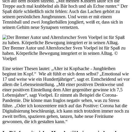
sich auf dem Boden sitzend. „Mit meinen Kindern laufe ich die
Treppe auch mal krabbelnd als Bär hoch und als Echse runter.“ Der
Spaß dürfe schließlich nicht fehlen: Auch das Lachen gehört zu
seinem persönlichen Jungbrunnen. Und wenn er mit einem
Tennisball und zwei Jonglierbällen jongliert, weiß er, dass sich in
seinem Gehirn neue Synapsen vernetzen.
Der Bremer Autor und Altersforscher Sven Voelpel ist für Spaß zu
haben. Körperliche Bewegung integriert er in seinen Alltag.
©
Voelpel
Eine seiner Thesen lautet: „Alter ist Kopfsache - Jungbleiben
beginnt im Kopf.“ Wie alt fühlt er sich denn selbst? „Emotional wie
17 und weise wie ein Hundertjähriger“, sagt er. Entscheidend sei vor
allem die Lebenseinstellung. „Mit einer positiven Denkweise und
einer positiven Einstellung dem Alter gegenüber gewinne ich 7,5
Lebensjahre“, sagt Voelpel. Er nimmt als Beispiel die Corona-
Pandemie. Die könne man fraglos negativ sehen, was zu Stress
führe. „Oder ich konzentriere mich auf das Positive: Corona hat die
Digitalisierung beschleunigt, ich kann mich trotzdem immer noch zu
zweit treffen, spazieren gehen, tanzen, habe neue Freiräume
gewonnen, die ich gestalten kann.“