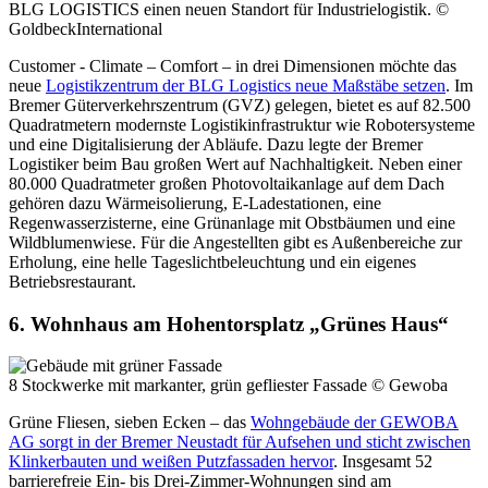
BLG LOGISTICS einen neuen Standort für Industrielogistik.
©
GoldbeckInternational
Customer - Climate – Comfort – in drei Dimensionen möchte das
neue
Logistikzentrum der BLG Logistics neue Maßstäbe setzen
. Im
Bremer Güterverkehrszentrum (GVZ) gelegen, bietet es auf 82.500
Quadratmetern modernste Logistikinfrastruktur wie Robotersysteme
und eine Digitalisierung der Abläufe. Dazu legte der Bremer
Logistiker beim Bau großen Wert auf Nachhaltigkeit. Neben einer
80.000 Quadratmeter großen Photovoltaikanlage auf dem Dach
gehören dazu Wärmeisolierung, E-Ladestationen, eine
Regenwasserzisterne, eine Grünanlage mit Obstbäumen und eine
Wildblumenwiese. Für die Angestellten gibt es Außenbereiche zur
Erholung, eine helle Tageslichtbeleuchtung und ein eigenes
Betriebsrestaurant.
6. Wohnhaus am Hohentorsplatz „Grünes Haus“
8 Stockwerke mit markanter, grün gefliester Fassade
© Gewoba
Grüne Fliesen, sieben Ecken – das
Wohngebäude der GEWOBA
AG sorgt in der Bremer Neustadt für Aufsehen und sticht zwischen
Klinkerbauten und weißen Putzfassaden hervor
. Insgesamt 52
barrierefreie Ein- bis Drei-Zimmer-Wohnungen sind am