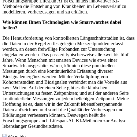
Forschungsgruppe Lifespan AI ist es, mittels innovativer KI-
Methoden die Entstehung von Krankheiten im Lebensverlauf zu
modellieren, vorherzusagen und zu erklären.
Wie können Ihnen Technologien wie Smartwatches dabei
helfen?
Die Herausforderung von kontrollierten Längsschnittstudien ist, dass
die Daten in der Regel zu festgelegten Messzeitpunkten erfasst
werden, an denen freiwillige Probanden zur Untersuchung
eingeladen werden. Das passiert typischerweise alle zwei bis fünf
Jahre. Wenn Menschen mit smarten Devices wie etwa einer
Smartwatch ausgestattet wären, könnten diese punktuellen
Messungen durch eine kontinuierliche Erfassung diverser
Biosignalen ergänzt werden. Mit der Verknüpfung von
Kohortenstudien und Biosignalen verbindet man die Vorteile aus
zwei Welten. Auf der einen Seite gibt es die klinischen
Untersuchungen zu festen Zeitpunkten; und auf der anderen Seite
kontinuierliche Messungen zu jedem beliebigen Zeitpunkt. Meine
Hoffnung ist es, dass wir in der Zukunft lebensüberspannende
Daten aufzeichnen und somit die Qualität der Vorhersagen und
Erklärungen verbessern könnten. Deswegen heißt die
Forschungsgruppe auch Lifespan-AI, KI-Methoden zur Analyse
lebenslanger Gesundheitsdaten.