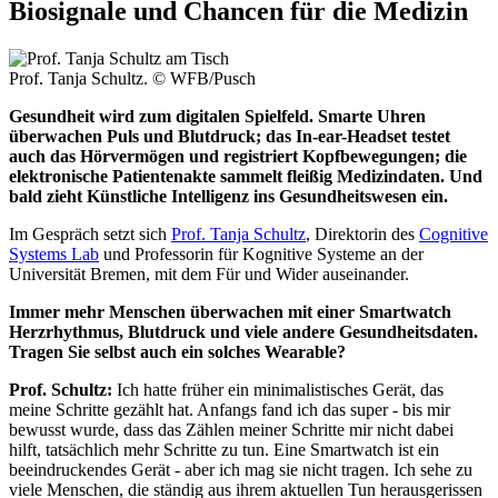
Biosignale und Chancen für die Medizin
Prof. Tanja Schultz.
© WFB/Pusch
Gesundheit wird zum digitalen Spielfeld. Smarte Uhren
überwachen Puls und Blutdruck; das In-ear-Headset testet
auch das Hörvermögen und registriert Kopfbewegungen; die
elektronische Patientenakte sammelt fleißig Medizindaten. Und
bald zieht Künstliche Intelligenz ins Gesundheitswesen ein.
Im Gespräch setzt sich
Prof. Tanja Schultz
, Direktorin des
Cognitive
Systems Lab
und Professorin für Kognitive Systeme an der
Universität Bremen, mit dem Für und Wider auseinander.
Immer mehr Menschen überwachen mit einer Smartwatch
Herzrhythmus, Blutdruck und viele andere Gesundheitsdaten.
Tragen Sie selbst auch ein solches Wearable?
Prof. Schultz:
Ich hatte früher ein minimalistisches Gerät, das
meine Schritte gezählt hat. Anfangs fand ich das super - bis mir
bewusst wurde, dass das Zählen meiner Schritte mir nicht dabei
hilft, tatsächlich mehr Schritte zu tun. Eine Smartwatch ist ein
beeindruckendes Gerät - aber ich mag sie nicht tragen. Ich sehe zu
viele Menschen, die ständig aus ihrem aktuellen Tun herausgerissen