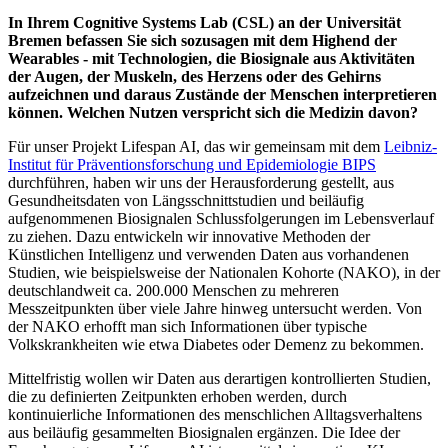
In Ihrem Cognitive Systems Lab (CSL) an der Universität
Bremen befassen Sie sich sozusagen mit dem Highend der
Wearables - mit Technologien, die Biosignale aus Aktivitäten
der Augen, der Muskeln, des Herzens oder des Gehirns
aufzeichnen und daraus Zustände der Menschen interpretieren
können. Welchen Nutzen verspricht sich die Medizin davon?
Für unser Projekt Lifespan AI, das wir gemeinsam mit dem
Leibniz-
Institut für Präventionsforschung und Epidemiologie BIPS
durchführen, haben wir uns der Herausforderung gestellt, aus
Gesundheitsdaten von Längsschnittstudien und beiläufig
aufgenommenen Biosignalen Schlussfolgerungen im Lebensverlauf
zu ziehen. Dazu entwickeln wir innovative Methoden der
Künstlichen Intelligenz und verwenden Daten aus vorhandenen
Studien, wie beispielsweise der Nationalen Kohorte (NAKO), in der
deutschlandweit ca. 200.000 Menschen zu mehreren
Messzeitpunkten über viele Jahre hinweg untersucht werden. Von
der NAKO erhofft man sich Informationen über typische
Volkskrankheiten wie etwa Diabetes oder Demenz zu bekommen.
Mittelfristig wollen wir Daten aus derartigen kontrollierten Studien,
die zu definierten Zeitpunkten erhoben werden, durch
kontinuierliche Informationen des menschlichen Alltagsverhaltens
aus beiläufig gesammelten Biosignalen ergänzen. Die Idee der